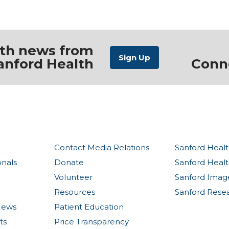
ith news from
anford Health
Conn
Contact Media Relations
Sanford Healt
onals
Donate
Sanford Heal
Volunteer
Sanford Imag
Resources
Sanford Rese
News
Patient Education
ts
Price Transparency