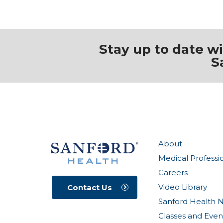
Stay up to date w
S
About
Medical Professi
Careers
Video Library
Contact Us
Sanford Health 
Classes and Even