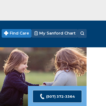
Find Care
My Sanford Chart
(507) 372-3364