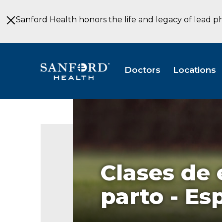
Skip
to
Sanford Health honors the life and legacy of lead p
Main
Content
Doctors
Locations
Clases de 
parto - Es