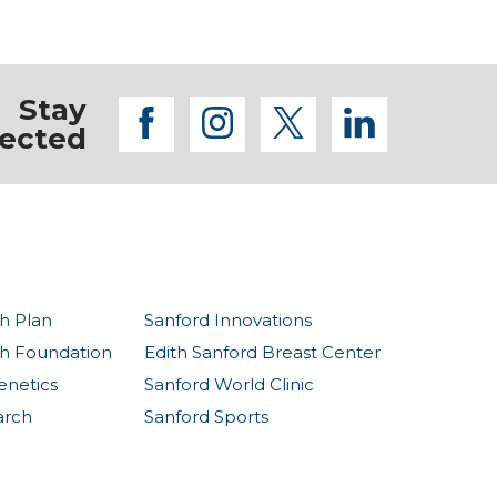
Stay
facebook
instagram
twitter
linkedi
ected
h Plan
Sanford Innovations
th Foundation
Edith Sanford Breast Center
enetics
Sanford World Clinic
arch
Sanford Sports